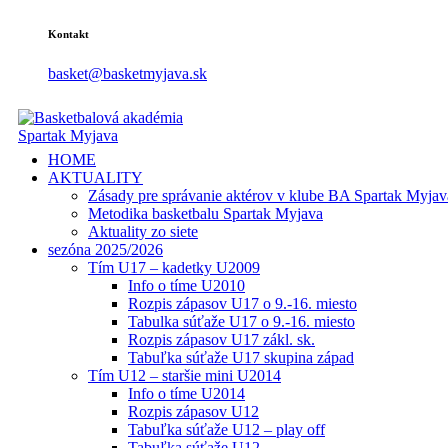
Kontakt
basket@basketmyjava.sk
HOME
AKTUALITY
Zásady pre správanie aktérov v klube BA Spartak Myjav
Metodika basketbalu Spartak Myjava
Aktuality zo siete
sezóna 2025/2026
Tím U17 – kadetky U2009
Info o tíme U2010
Rozpis zápasov U17 o 9.-16. miesto
Tabulka súťaže U17 o 9.-16. miesto
Rozpis zápasov U17 zákl. sk.
Tabuľka súťaže U17 skupina západ
Tím U12 – staršie mini U2014
Info o tíme U2014
Rozpis zápasov U12
Tabuľka súťaže U12 – play off
Tabuľka súťaže U12