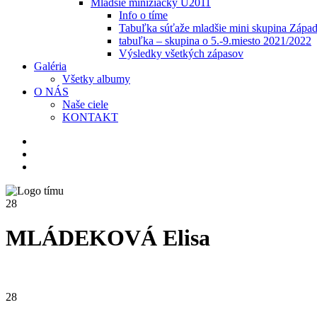
Mladšie minižiačky U2011
Info o tíme
Tabuľka súťaže mladšie mini skupina Zápa
tabuľka – skupina o 5.-9.miesto 2021/2022
Výsledky všetkých zápasov
Galéria
Všetky albumy
O NÁS
Naše ciele
KONTAKT
28
MLÁDEKOVÁ Elisa
28