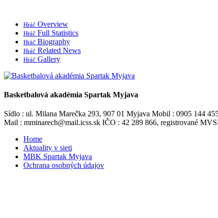
Overview
Hráč
Full Statistics
Hráč
Biography
Hráč
Related News
Hráč
Gallery
Hráč
Basketbalová akadémia Spartak Myjava
Sídlo : ul. Milana Marečka 293, 907 01 Myjava Mobil : 0905 144 45
Mail : mminarech@mail.icss.sk IČO : 42 289 866, registrované M
Home
Aktuality v sieti
MBK Spartak Myjava
Ochrana osobných údajov