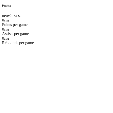
Pozícia
neuvádza sa
0
avg
Points per game
0
avg
Assists per game
0
avg
Rebounds per game