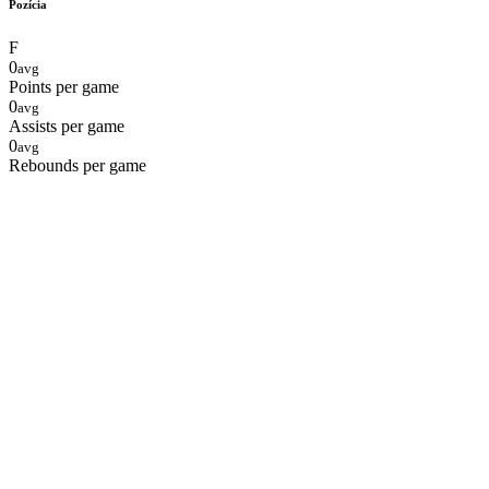
Pozícia
F
0
avg
Points per game
0
avg
Assists per game
0
avg
Rebounds per game