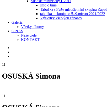
Mladšie minižiačky U2011
Info o tíme
Tabuľka súťaže mladšie mini skupina Zápa
tabuľka – skupina o 5.-9.miesto 2021/2022
Výsledky všetkých zápasov
Galéria
Všetky albumy
O NÁS
Naše ciele
KONTAKT
11
OSUSKÁ Simona
11