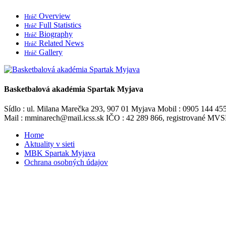
Overview
Hráč
Full Statistics
Hráč
Biography
Hráč
Related News
Hráč
Gallery
Hráč
Basketbalová akadémia Spartak Myjava
Sídlo : ul. Milana Marečka 293, 907 01 Myjava Mobil : 0905 144 45
Mail : mminarech@mail.icss.sk IČO : 42 289 866, registrované M
Home
Aktuality v sieti
MBK Spartak Myjava
Ochrana osobných údajov