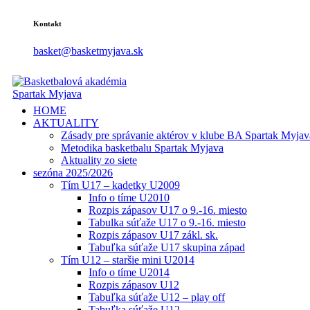
Kontakt
basket@basketmyjava.sk
HOME
AKTUALITY
Zásady pre správanie aktérov v klube BA Spartak Myjav
Metodika basketbalu Spartak Myjava
Aktuality zo siete
sezóna 2025/2026
Tím U17 – kadetky U2009
Info o tíme U2010
Rozpis zápasov U17 o 9.-16. miesto
Tabulka súťaže U17 o 9.-16. miesto
Rozpis zápasov U17 zákl. sk.
Tabuľka súťaže U17 skupina západ
Tím U12 – staršie mini U2014
Info o tíme U2014
Rozpis zápasov U12
Tabuľka súťaže U12 – play off
Tabuľka súťaže U12