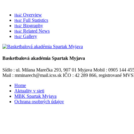
Overview
Hráč
Full Statistics
Hráč
Biography
Hráč
Related News
Hráč
Gallery
Hráč
Basketbalová akadémia Spartak Myjava
Sídlo : ul. Milana Marečka 293, 907 01 Myjava Mobil : 0905 144 45
Mail : mminarech@mail.icss.sk IČO : 42 289 866, registrované M
Home
Aktuality v sieti
MBK Spartak Myjava
Ochrana osobných údajov