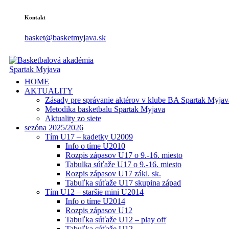
Kontakt
basket@basketmyjava.sk
HOME
AKTUALITY
Zásady pre správanie aktérov v klube BA Spartak Myjav
Metodika basketbalu Spartak Myjava
Aktuality zo siete
sezóna 2025/2026
Tím U17 – kadetky U2009
Info o tíme U2010
Rozpis zápasov U17 o 9.-16. miesto
Tabulka súťaže U17 o 9.-16. miesto
Rozpis zápasov U17 zákl. sk.
Tabuľka súťaže U17 skupina západ
Tím U12 – staršie mini U2014
Info o tíme U2014
Rozpis zápasov U12
Tabuľka súťaže U12 – play off
Tabuľka súťaže U12