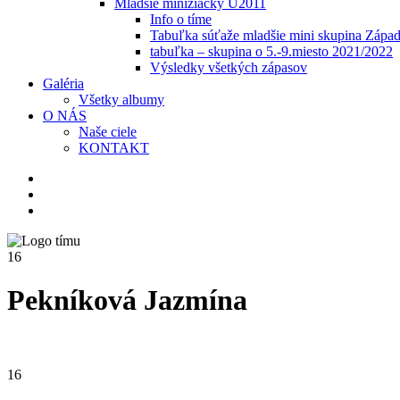
Mladšie minižiačky U2011
Info o tíme
Tabuľka súťaže mladšie mini skupina Zápa
tabuľka – skupina o 5.-9.miesto 2021/2022
Výsledky všetkých zápasov
Galéria
Všetky albumy
O NÁS
Naše ciele
KONTAKT
16
Pekníková Jazmína
16