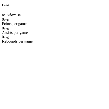
Pozícia
neuvádza sa
0
avg
Points per game
0
avg
Assists per game
0
avg
Rebounds per game