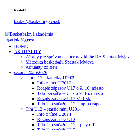
Kontakt
basket@basketmyjava.sk
HOME
AKTUALITY
Zásady pre správanie aktérov v klube BA Spartak Myjav
Metodika basketbalu Spartak Myjava
Aktuality zo siete
sezóna 2025/2026
Tím U17 – kadetky U2009
Info o tíme U2010
Rozpis zápasov U17 o 9.-16. miesto
Tabulka súťaže U17 o 9.-16. miesto
Rozpis zápasov U17 zákl. sk.
Tabuľka súťaže U17 skupina západ
Tím U12 – staršie mini U2014
Info o tíme U2014
Rozpis zápasov U12
Tabuľka súťaže U12 – play off
Tabuľka súťaže U12