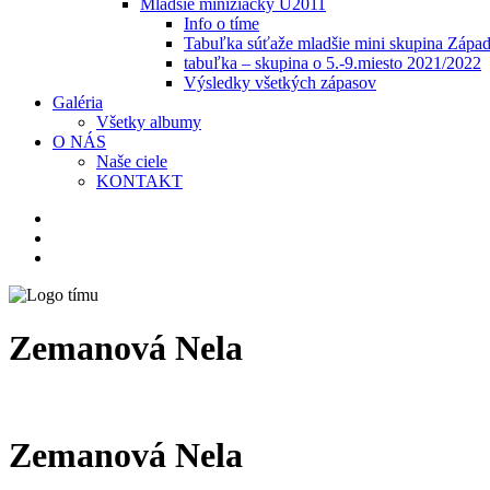
Mladšie minižiačky U2011
Info o tíme
Tabuľka súťaže mladšie mini skupina Zápa
tabuľka – skupina o 5.-9.miesto 2021/2022
Výsledky všetkých zápasov
Galéria
Všetky albumy
O NÁS
Naše ciele
KONTAKT
Zemanová Nela
Zemanová Nela