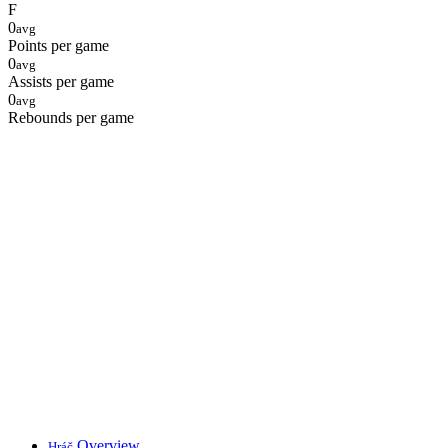
F
0
avg
Points per game
0
avg
Assists per game
0
avg
Rebounds per game
Overview
Hráč