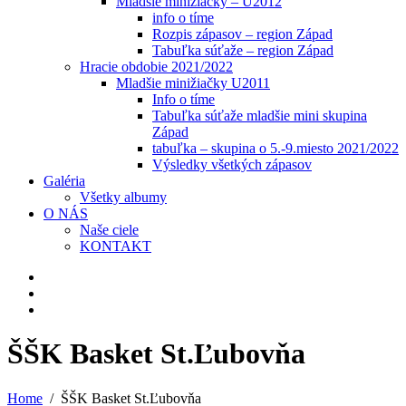
Mladšie minižiačky – U2012
info o tíme
Rozpis zápasov – region Západ
Tabuľka súťaže – region Západ
Hracie obdobie 2021/2022
Mladšie minižiačky U2011
Info o tíme
Tabuľka súťaže mladšie mini skupina
Západ
tabuľka – skupina o 5.-9.miesto 2021/2022
Výsledky všetkých zápasov
Galéria
Všetky albumy
O NÁS
Naše ciele
KONTAKT
ŠŠK Basket St.Ľubovňa
Home
ŠŠK Basket St.Ľubovňa