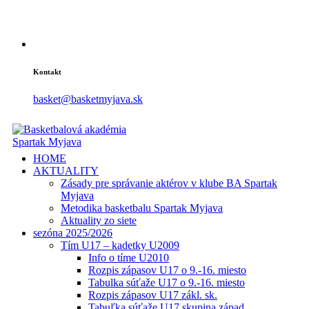
Kontakt
basket@basketmyjava.sk
HOME
AKTUALITY
Zásady pre správanie aktérov v klube BA Spartak
Myjava
Metodika basketbalu Spartak Myjava
Aktuality zo siete
sezóna 2025/2026
Tím U17 – kadetky U2009
Info o tíme U2010
Rozpis zápasov U17 o 9.-16. miesto
Tabulka súťaže U17 o 9.-16. miesto
Rozpis zápasov U17 zákl. sk.
Tabuľka súťaže U17 skupina západ