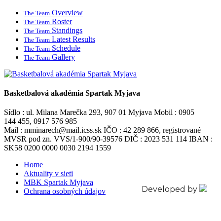
Overview
The Team
Roster
The Team
Standings
The Team
Latest Results
The Team
Schedule
The Team
Gallery
The Team
Basketbalová akadémia Spartak Myjava
Sídlo : ul. Milana Marečka 293, 907 01 Myjava Mobil : 0905
144 455, 0917 576 985
Mail : mminarech@mail.icss.sk IČO : 42 289 866, registrované
MVSR pod zn. VVS/1-900/90-39576 DIČ : 2023 531 114 IBAN :
SK58 0200 0000 0030 2194 1559
Home
Aktuality v sieti
MBK Spartak Myjava
Developed by
Ochrana osobných údajov