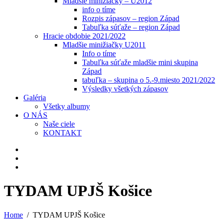
Mladšie minižiačky – U2012
info o tíme
Rozpis zápasov – region Západ
Tabuľka súťaže – region Západ
Hracie obdobie 2021/2022
Mladšie minižiačky U2011
Info o tíme
Tabuľka súťaže mladšie mini skupina
Západ
tabuľka – skupina o 5.-9.miesto 2021/2022
Výsledky všetkých zápasov
Galéria
Všetky albumy
O NÁS
Naše ciele
KONTAKT
TYDAM UPJŠ Košice
Home
TYDAM UPJŠ Košice