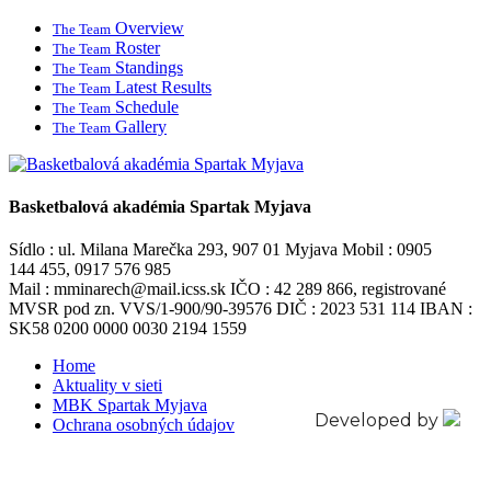
Overview
The Team
Roster
The Team
Standings
The Team
Latest Results
The Team
Schedule
The Team
Gallery
The Team
Basketbalová akadémia Spartak Myjava
Sídlo : ul. Milana Marečka 293, 907 01 Myjava Mobil : 0905
144 455, 0917 576 985
Mail : mminarech@mail.icss.sk IČO : 42 289 866, registrované
MVSR pod zn. VVS/1-900/90-39576 DIČ : 2023 531 114 IBAN :
SK58 0200 0000 0030 2194 1559
Home
Aktuality v sieti
MBK Spartak Myjava
Developed by
Ochrana osobných údajov