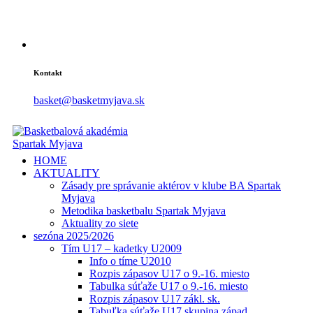
Kontakt
basket@basketmyjava.sk
HOME
AKTUALITY
Zásady pre správanie aktérov v klube BA Spartak
Myjava
Metodika basketbalu Spartak Myjava
Aktuality zo siete
sezóna 2025/2026
Tím U17 – kadetky U2009
Info o tíme U2010
Rozpis zápasov U17 o 9.-16. miesto
Tabulka súťaže U17 o 9.-16. miesto
Rozpis zápasov U17 zákl. sk.
Tabuľka súťaže U17 skupina západ