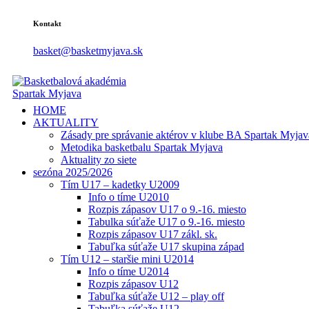
Kontakt
basket@basketmyjava.sk
HOME
AKTUALITY
Zásady pre správanie aktérov v klube BA Spartak Myjav
Metodika basketbalu Spartak Myjava
Aktuality zo siete
sezóna 2025/2026
Tím U17 – kadetky U2009
Info o tíme U2010
Rozpis zápasov U17 o 9.-16. miesto
Tabulka súťaže U17 o 9.-16. miesto
Rozpis zápasov U17 zákl. sk.
Tabuľka súťaže U17 skupina západ
Tím U12 – staršie mini U2014
Info o tíme U2014
Rozpis zápasov U12
Tabuľka súťaže U12 – play off
Tabuľka súťaže U12