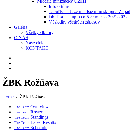
Mladšie minižiačky U2011
Info o tíme
Tabuľka súťaže mladšie mini skupina Zápa
tabuľka – skupina o 5.-9.miesto 2021/2022
Výsledky všetkých zápasov
Galéria
Všetky albumy
O NÁS
Naše ciele
KONTAKT
ŽBK Rožňava
Home
ŽBK Rožňava
Overview
The Team
Roster
The Team
Standings
The Team
Latest Results
The Team
Schedule
The Team