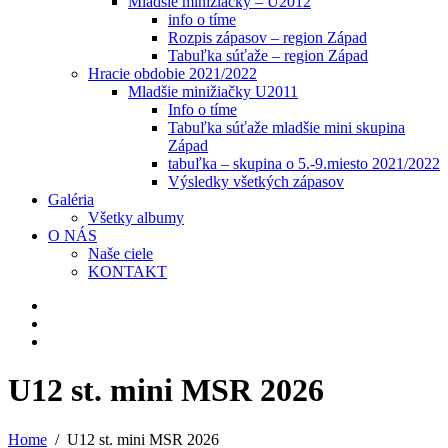
Mladšie minižiačky – U2012
info o tíme
Rozpis zápasov – region Západ
Tabuľka súťaže – region Západ
Hracie obdobie 2021/2022
Mladšie minižiačky U2011
Info o tíme
Tabuľka súťaže mladšie mini skupina
Západ
tabuľka – skupina o 5.-9.miesto 2021/2022
Výsledky všetkých zápasov
Galéria
Všetky albumy
O NÁS
Naše ciele
KONTAKT
U12 st. mini MSR 2026
Home
U12 st. mini MSR 2026