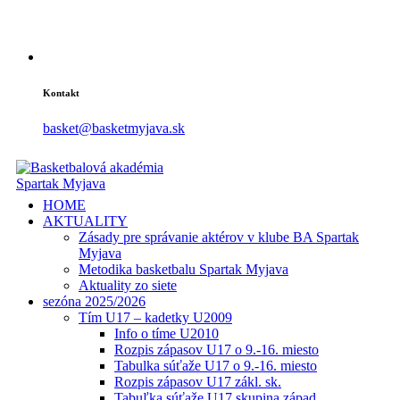
Kontakt
basket@basketmyjava.sk
HOME
AKTUALITY
Zásady pre správanie aktérov v klube BA Spartak
Myjava
Metodika basketbalu Spartak Myjava
Aktuality zo siete
sezóna 2025/2026
Tím U17 – kadetky U2009
Info o tíme U2010
Rozpis zápasov U17 o 9.-16. miesto
Tabulka súťaže U17 o 9.-16. miesto
Rozpis zápasov U17 zákl. sk.
Tabuľka súťaže U17 skupina západ