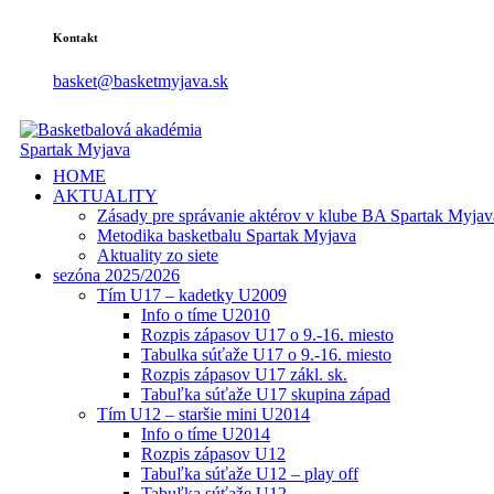
Kontakt
basket@basketmyjava.sk
HOME
AKTUALITY
Zásady pre správanie aktérov v klube BA Spartak Myjav
Metodika basketbalu Spartak Myjava
Aktuality zo siete
sezóna 2025/2026
Tím U17 – kadetky U2009
Info o tíme U2010
Rozpis zápasov U17 o 9.-16. miesto
Tabulka súťaže U17 o 9.-16. miesto
Rozpis zápasov U17 zákl. sk.
Tabuľka súťaže U17 skupina západ
Tím U12 – staršie mini U2014
Info o tíme U2014
Rozpis zápasov U12
Tabuľka súťaže U12 – play off
Tabuľka súťaže U12