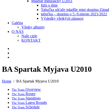
Mladšie minižiačky U2011
Info o tíme
Tabuľka súťaže mladšie mini skupina Zápa
tabuľka – skupina o 5.-9.miesto 2021/2022
Výsledky všetkých zápasov
Galéria
Všetky albumy
O NÁS
Naše ciele
KONTAKT
BA Spartak Myjava U2010
Home
BA Spartak Myjava U2010
Overview
The Team
Roster
The Team
Standings
The Team
Latest Results
The Team
Schedule
The Team