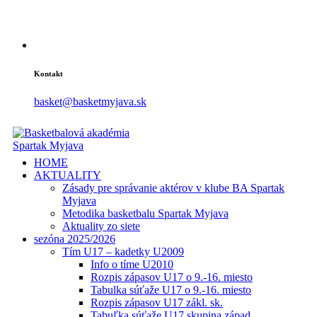
Kontakt
basket@basketmyjava.sk
HOME
AKTUALITY
Zásady pre správanie aktérov v klube BA Spartak
Myjava
Metodika basketbalu Spartak Myjava
Aktuality zo siete
sezóna 2025/2026
Tím U17 – kadetky U2009
Info o tíme U2010
Rozpis zápasov U17 o 9.-16. miesto
Tabulka súťaže U17 o 9.-16. miesto
Rozpis zápasov U17 zákl. sk.
Tabuľka súťaže U17 skupina západ