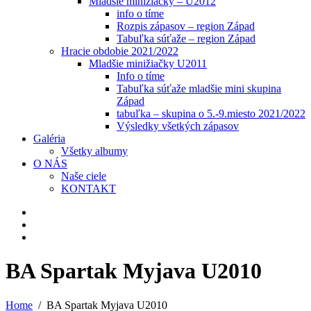
Mladšie minižiačky – U2012
info o tíme
Rozpis zápasov – region Západ
Tabuľka súťaže – region Západ
Hracie obdobie 2021/2022
Mladšie minižiačky U2011
Info o tíme
Tabuľka súťaže mladšie mini skupina
Západ
tabuľka – skupina o 5.-9.miesto 2021/2022
Výsledky všetkých zápasov
Galéria
Všetky albumy
O NÁS
Naše ciele
KONTAKT
BA Spartak Myjava U2010
Home
BA Spartak Myjava U2010